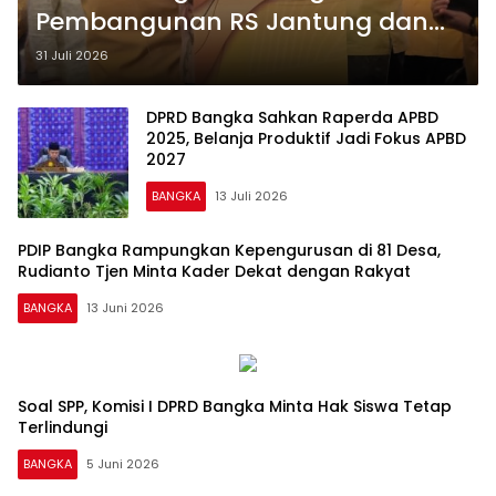
Pembangunan RS Jantung dan
Stroke, Makmun: Ini Investasi
31 Juli 2026
Masa Depan
DPRD Bangka Sahkan Raperda APBD
2025, Belanja Produktif Jadi Fokus APBD
2027
BANGKA
13 Juli 2026
PDIP Bangka Rampungkan Kepengurusan di 81 Desa,
Rudianto Tjen Minta Kader Dekat dengan Rakyat
BANGKA
13 Juni 2026
Soal SPP, Komisi I DPRD Bangka Minta Hak Siswa Tetap
Terlindungi
BANGKA
5 Juni 2026