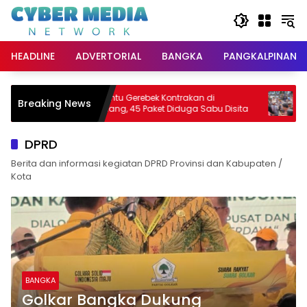
Langsung
ke
konten
HEADLINE
ADVERTORIAL
BANGKA
PANGKALPINANG
Tim Hantu Gerebek Kontrakan di
Ratusan
Breaking News
9
Tempilang, 45 Paket Diduga Sabu Disita
Kantor B
Diterim
DPRD
Berita dan informasi kegiatan DPRD Provinsi dan Kabupaten /
Kota
BANGKA
Golkar Bangka Dukung