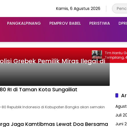
Kamis, 6 Agustus 2026
PANGKALPINANG
PEMPROV BABEL
PERISTIWA
DPR
Tim Hantu Gerebek
Tempilang, 45 Pak
lisi Grebek Pemilik Miras Ilegal di
0 RI di Taman Kota Sungailiat
Ar
Agust
e-80 Republik Indonesia di Kabupaten Bangka akan semakin
Juli 2
Warga Jaga Kamtibmas Lewat Doa Bersama
Juni 