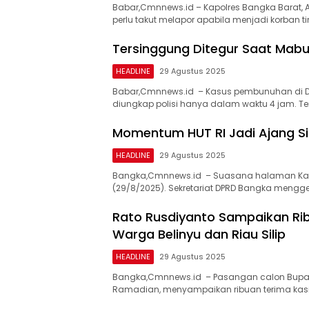
Babar,Cmnnews.id – Kapolres Bangka Barat,
perlu takut melapor apabila menjadi korban 
Tersinggung Ditegur Saat Mab
HEADLINE
29 Agustus 2025
Babar,Cmnnews.id – Kasus pembunuhan di Des
diungkap polisi hanya dalam waktu 4 jam. T
Momentum HUT RI Jadi Ajang Si
HEADLINE
29 Agustus 2025
Bangka,Cmnnews.id – Suasana halaman Kan
(29/8/2025). Sekretariat DPRD Bangka mengg
Rato Rusdiyanto Sampaikan Rib
Warga Belinyu dan Riau Silip
HEADLINE
29 Agustus 2025
Bangka,Cmnnews.id – Pasangan calon Bupati 
Ramadian, menyampaikan ribuan terima kasi