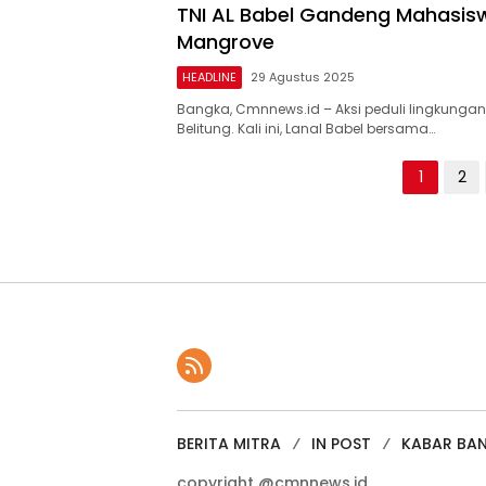
TNI AL Babel Gandeng Mahasisw
Mangrove
HEADLINE
29 Agustus 2025
Bangka, Cmnnews.id – Aksi peduli lingkungan
Belitung. Kali ini, Lanal Babel bersama…
Paginasi
1
2
pos
BERITA MITRA
IN POST
KABAR BA
copyright @cmnnews.id