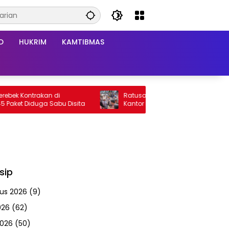
D
HUKRIM
KAMTIBMAS
 Kontrakan di
Ratusan Personel Kawal Aksi Damai di
et Diduga Sabu Disita
Kantor Bupati, Kapolres: Aspirasi Mass
Diterima
sip
us 2026
(9)
026
(62)
2026
(50)