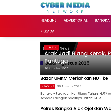
Langsung
ke
konten
HEADLINE
ADVERTORIAL
BANGKA
PILKADA
HEADLINE
Breaking News
Arak Jadi Biang Kerok, Po
Parittiga
Bulan:
Agustus 2025
30 Agustus 2025
Bazar UMKM Meriahkan HUT ke-8
HEADLINE
30 Agustus 2025
Bangka – Perayaan Hari Ulang Tahun (HUT) k
semarak dengan hadirnya Bazar UMKM…
Polres Bangka Ajak Ojol dan 