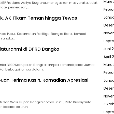
Maret
 AKBP Pradana Aditya Nugraha, menegaskan masyarakat tidak
tindak pemerasan,…
Febru
uk, AK Tikam Teman hingga Tewas
Janua
Dese
Nove
a Puput, Kecamatan Parittiga, Bangka Barat, berhasil
ersangka…
Sept
laturahmi di DPRD Bangka
Juni 
April 
Maret
tor DPRD Kabupaten Bangka tampak semarak pada Jumat
elar berbagai lomba dalam…
Febru
uan Terima Kasih, Ramadian Apresiasi
Janua
Dese
Nove
dan Wakil Bupati Bangka nomor urut 5, Rato Rusdiyanto–
Oktob
h kepada seluruh…
Sept