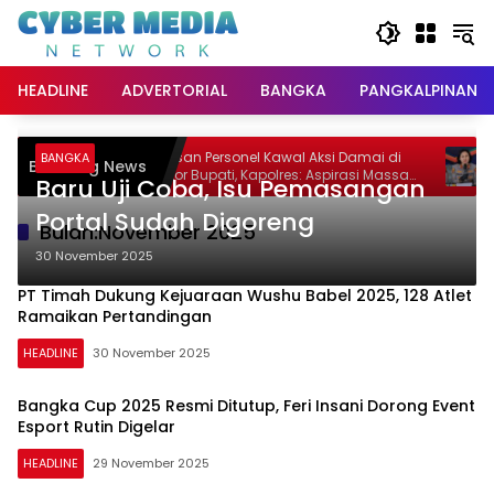
Langsung
ke
konten
HEADLINE
ADVERTORIAL
BANGKA
PANGKALPINANG
Ratusan Personel Kawal Aksi Damai di
Po
BANGKA
Breaking News
Disita
Kantor Bupati, Kapolres: Aspirasi Massa
26
Baru Uji Coba, Isu Pemasangan
Diterima
Portal Sudah Digoreng
Bulan:
November 2025
30 November 2025
PT Timah Dukung Kejuaraan Wushu Babel 2025, 128 Atlet
Ramaikan Pertandingan
HEADLINE
30 November 2025
Bangka Cup 2025 Resmi Ditutup, Feri Insani Dorong Event
Esport Rutin Digelar
HEADLINE
29 November 2025