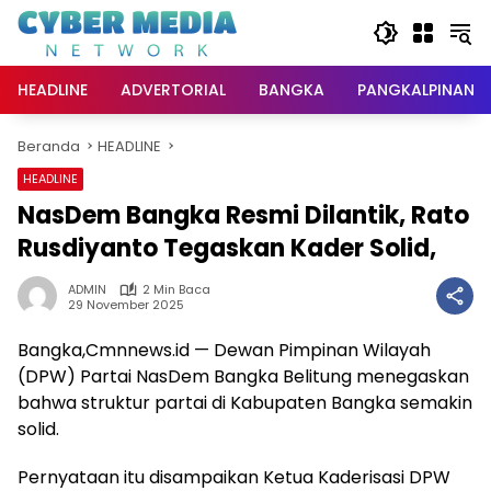
Langsung
ke
konten
HEADLINE
ADVERTORIAL
BANGKA
PANGKALPINANG
Beranda
HEADLINE
HEADLINE
NasDem Bangka Resmi Dilantik, Rato
Rusdiyanto Tegaskan Kader Solid,
ADMIN
2 Min Baca
29 November 2025
Bangka,Cmnnews.id — Dewan Pimpinan Wilayah
(DPW) Partai NasDem Bangka Belitung menegaskan
bahwa struktur partai di Kabupaten Bangka semakin
solid.
Pernyataan itu disampaikan Ketua Kaderisasi DPW