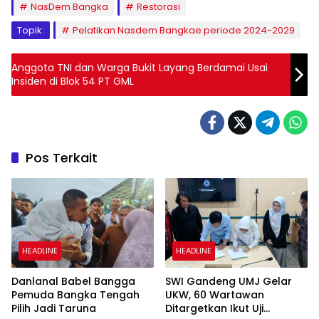
NasDem Bangka
Restorasi
Topik:
Pelatikan Nasdem Bangkae periode 2024-2029
Anggota TNI dan Warga Bukit Layang Berdamai Usai
Insiden di Blok 54 PT GML
Pos Terkait
HEADLINE
HEADLINE
Danlanal Babel Bangga
SWI Gandeng UMJ Gelar
Pemuda Bangka Tengah
UKW, 60 Wartawan
Pilih Jadi Taruna
Ditargetkan Ikut Uji