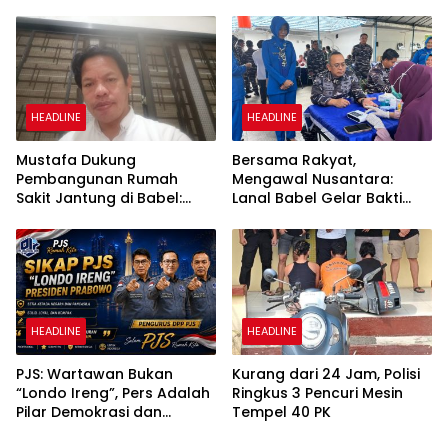
Kompetensi
HEADLINE
HEADLINE
Mustafa Dukung
Bersama Rakyat,
Pembangunan Rumah
Mengawal Nusantara:
Sakit Jantung di Babel:
Lanal Babel Gelar Bakti
Jangan Semua Pasien
Sosial HUT Kodaeral III
Dirujuk ke Luar Daerah
HEADLINE
HEADLINE
PJS: Wartawan Bukan
Kurang dari 24 Jam, Polisi
“Londo Ireng”, Pers Adalah
Ringkus 3 Pencuri Mesin
Pilar Demokrasi dan
Tempel 40 PK
Penjaga Kepentingan