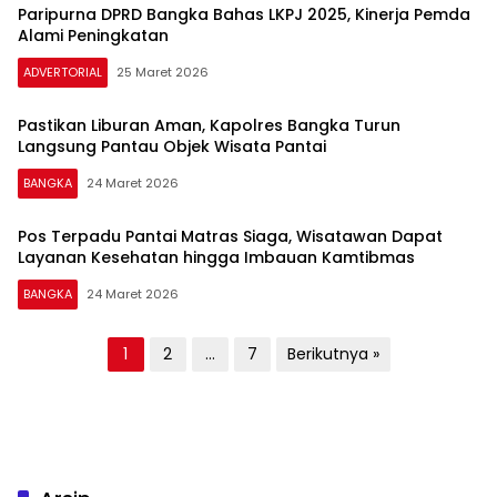
Paripurna DPRD Bangka Bahas LKPJ 2025, Kinerja Pemda
Alami Peningkatan
ADVERTORIAL
25 Maret 2026
Pastikan Liburan Aman, Kapolres Bangka Turun
Langsung Pantau Objek Wisata Pantai
BANGKA
24 Maret 2026
Pos Terpadu Pantai Matras Siaga, Wisatawan Dapat
Layanan Kesehatan hingga Imbauan Kamtibmas
BANGKA
24 Maret 2026
Paginasi
1
2
…
7
Berikutnya »
pos