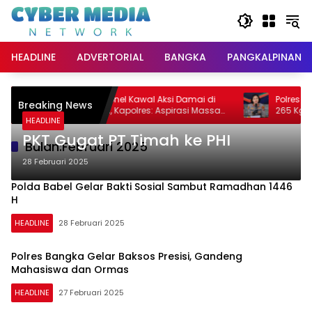
Langsung
ke
konten
HEADLINE
ADVERTORIAL
BANGKA
PANGKALPINANG
Ratusan Personel Kawal Aksi Damai di
Polres Baba
Breaking News
Kantor Bupati, Kapolres: Aspirasi Massa
265 Kg Pasi
HEADLINE
Diterima
PKT Gugat PT Timah ke PHI
Bulan:
Februari 2025
28 Februari 2025
Polda Babel Gelar Bakti Sosial Sambut Ramadhan 1446
H
HEADLINE
28 Februari 2025
Polres Bangka Gelar Baksos Presisi, Gandeng
Mahasiswa dan Ormas
HEADLINE
27 Februari 2025