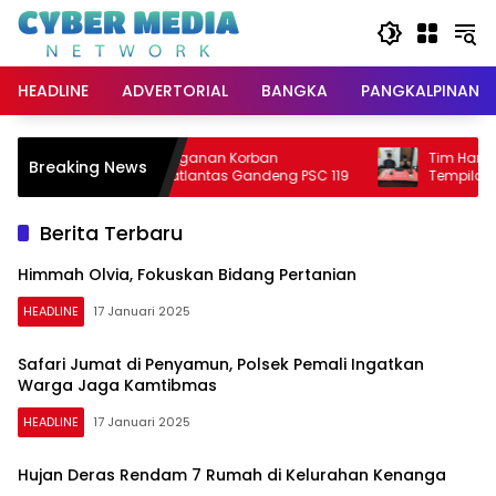
Langsung
ke
konten
HEADLINE
ADVERTORIAL
BANGKA
PANGKALPINANG
Percepat Penanganan Korban
Tim Hantu Ger
Breaking News
Kecelakaan, Satlantas Gandeng PSC 119
Tempilang, 45
Berita Terbaru
Himmah Olvia, Fokuskan Bidang Pertanian
HEADLINE
17 Januari 2025
Safari Jumat di Penyamun, Polsek Pemali Ingatkan
Warga Jaga Kamtibmas
HEADLINE
17 Januari 2025
Hujan Deras Rendam 7 Rumah di Kelurahan Kenanga