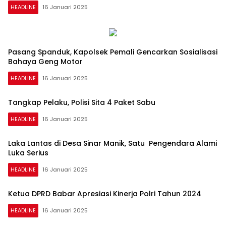
HEADLINE
16 Januari 2025
CYBER
MEDIA
Pasang Spanduk, Kapolsek Pemali Gencarkan Sosialisasi
NETWORK
Bahaya Geng Motor
HEADLINE
16 Januari 2025
Tangkap Pelaku, Polisi Sita 4 Paket Sabu
HEADLINE
16 Januari 2025
Laka Lantas di Desa Sinar Manik, Satu Pengendara Alami
Luka Serius
HEADLINE
16 Januari 2025
Ketua DPRD Babar Apresiasi Kinerja Polri Tahun 2024
HEADLINE
16 Januari 2025