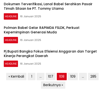
Dokumen Terverifikasi, Lanal Babel Serahkan Pasair
Timah Sitaan ke PT. Tommy Utama
HEADLINE
16 Januari 2025
Polman Babel Gelar RAPIMDA FSLDK, Perkuat
Kepemimpinan Generasi Muda
HEADLINE
16 Januari 2025
Pj Bupati Bangka Fokus Efisiensi Anggaran dan Target
Kinerja Perangkat Daerah
HEADLINE
16 Januari 2025
Paginasi
« Kembali
1
…
107
108
109
…
285
pos
Berikutnya »