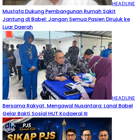
HEADLINE
Mustafa Dukung Pembangunan Rumah Sakit
Jantung di Babel: Jangan Semua Pasien Dirujuk ke
Luar Daerah
HEADLINE
Bersama Rakyat, Mengawal Nusantara: Lanal Babel
Gelar Bakti Sosial HUT Kodaeral III