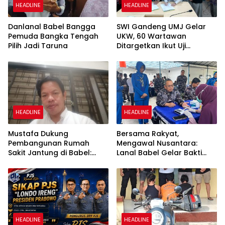
HEADLINE
HEADLINE
Danlanal Babel Bangga
SWI Gandeng UMJ Gelar
Pemuda Bangka Tengah
UKW, 60 Wartawan
Pilih Jadi Taruna
Ditargetkan Ikut Uji
Kompetensi
HEADLINE
HEADLINE
Mustafa Dukung
Bersama Rakyat,
Pembangunan Rumah
Mengawal Nusantara:
Sakit Jantung di Babel:
Lanal Babel Gelar Bakti
Jangan Semua Pasien
Sosial HUT Kodaeral III
Dirujuk ke Luar Daerah
HEADLINE
HEADLINE