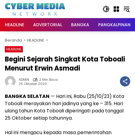
Langsung
ke
konten
HEADLINE
ADVERTORIAL
BANGKA
PANGKALPINANG
Beranda
HEADLINE
HEADLINE
Begini Sejarah Singkat Kota Toboali
Menurut Erwin Asmadi
ADMIN
2 Min Baca
25 Oktober 2023
BANGKA SELATAN
— Hari ini, Rabu (25/10/23) Kota
Toboali merayakan hari jadinya yang ke – 315. Hari
ulang tahun Kota Toboali diperingati pada tanggal
25 Oktober setiap tahunnya.
Hal ini mengacu kepada masa pemerintahan