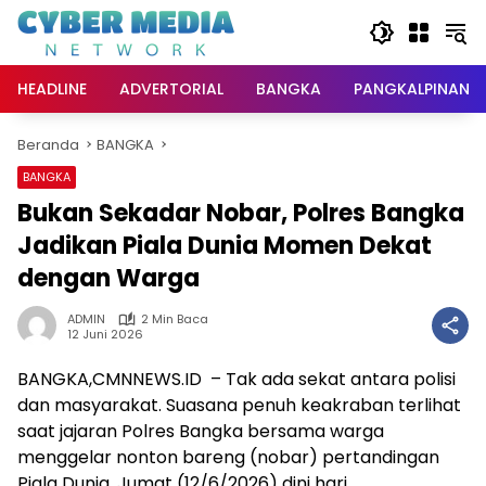
Langsung
ke
konten
HEADLINE
ADVERTORIAL
BANGKA
PANGKALPINANG
Beranda
BANGKA
BANGKA
Bukan Sekadar Nobar, Polres Bangka
Jadikan Piala Dunia Momen Dekat
dengan Warga
ADMIN
2 Min Baca
12 Juni 2026
BANGKA,CMNNEWS.ID – Tak ada sekat antara polisi
dan masyarakat. Suasana penuh keakraban terlihat
saat jajaran Polres Bangka bersama warga
menggelar nonton bareng (nobar) pertandingan
Piala Dunia, Jumat (12/6/2026) dini hari.