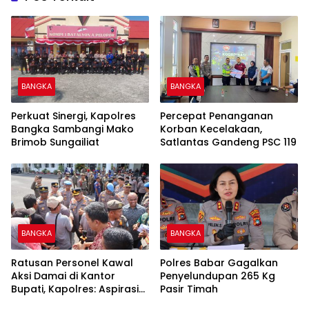
BANGKA
BANGKA
Perkuat Sinergi, Kapolres
Percepat Penanganan
Bangka Sambangi Mako
Korban Kecelakaan,
Brimob Sungailiat
Satlantas Gandeng PSC 119
BANGKA
BANGKA
Ratusan Personel Kawal
Polres Babar Gagalkan
Aksi Damai di Kantor
Penyelundupan 265 Kg
Bupati, Kapolres: Aspirasi
Pasir Timah
Massa Diterima