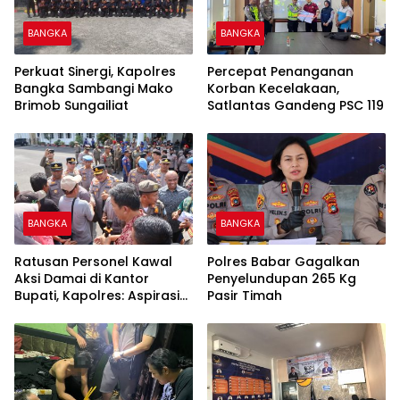
BANGKA
BANGKA
Perkuat Sinergi, Kapolres
Percepat Penanganan
Bangka Sambangi Mako
Korban Kecelakaan,
Brimob Sungailiat
Satlantas Gandeng PSC 119
BANGKA
BANGKA
Ratusan Personel Kawal
Polres Babar Gagalkan
Aksi Damai di Kantor
Penyelundupan 265 Kg
Bupati, Kapolres: Aspirasi
Pasir Timah
Massa Diterima