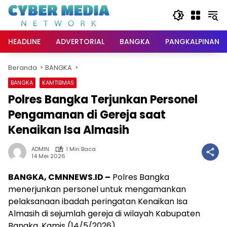
Langsung
ke
konten
HEADLINE
ADVERTORIAL
BANGKA
PANGKALPINANG
Beranda
BANGKA
BANGKA
KAMTIBMAS
Polres Bangka Terjunkan Personel
Pengamanan di Gereja saat
Kenaikan Isa Almasih
ADMIN
1 Min Baca
14 Mei 2026
BANGKA, CMNNEWS.ID –
Polres Bangka
menerjunkan personel untuk mengamankan
pelaksanaan ibadah peringatan Kenaikan Isa
Almasih di sejumlah gereja di wilayah Kabupaten
Bangka, Kamis (14/5/2026).