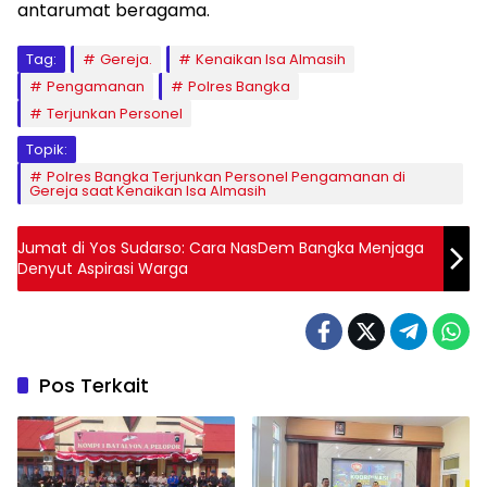
antarumat beragama.
Tag:
Gereja.
Kenaikan Isa Almasih
Pengamanan
Polres Bangka
Terjunkan Personel
Topik:
Polres Bangka Terjunkan Personel Pengamanan di
Gereja saat Kenaikan Isa Almasih
Jumat di Yos Sudarso: Cara NasDem Bangka Menjaga
Denyut Aspirasi Warga
Pos Terkait