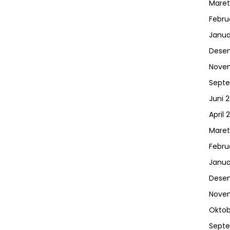
Maret
Febru
Janua
Dese
Nove
Sept
Juni 
April 
Maret
Febru
Janua
Dese
Nove
Oktob
Sept