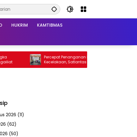
D
HUKRIM
KAMTIBMAS
Percepat Penanganan Korban
Ti
at
Kecelakaan, Satlantas Gandeng PSC 119
Te
sip
us 2026
(11)
026
(62)
2026
(50)