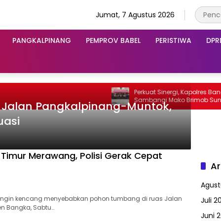
Jumat, 7 Agustus 2026
PANGKALPINANG
PEMPROV BABEL
PERISTIWA
DPR
Perkuat Sinergi, Kapolres Bangka
Sambangi Mako Brimob Sungaili
 Jalan Pangkalpinang-Muntok,
uasi
 Timur Merawang, Polisi Gerak Cepat
Ar
Agust
 angin kencang menyebabkan pohon tumbang di ruas Jalan
Juli 2
en Bangka, Sabtu…
Juni 