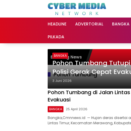
Langsung
ke
konten
HEADLINE
ADVERTORIAL
BANGKA
PILKADA
BANGKA
Breaking News
Pohon Tumbang Tutupi
Polisi Gerak Cepat Evak
Pohon Tumbang
3 Juni 2026
Pohon Tumbang di Jalan Lintas
Evakuasi
BANGKA
25 April 2026
Bangka,Cmnnews.id — Hujan deras disertai
Lintas Timur, Kecamatan Merawang, Kabupat