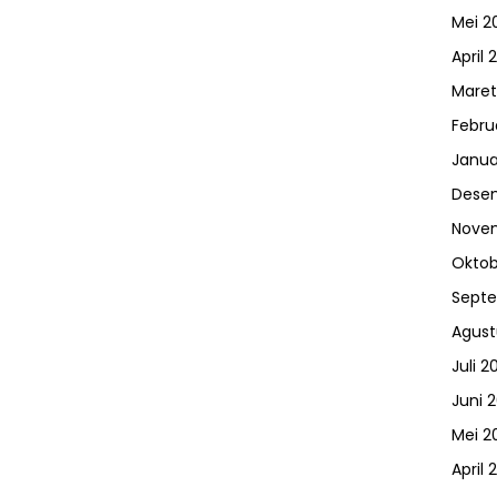
Mei 2
April 
Maret
Febru
Janua
Dese
Nove
Oktob
Sept
Agust
Juli 2
Juni 
Mei 2
April 