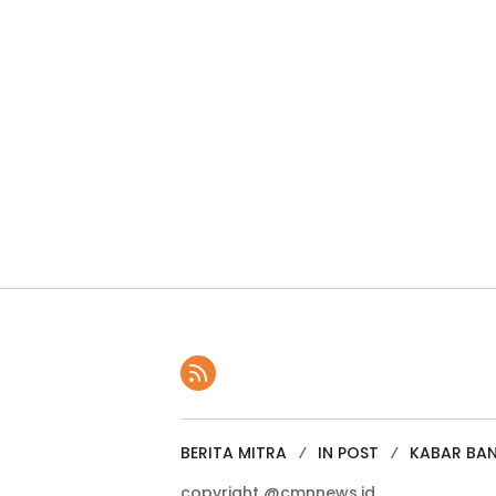
BERITA MITRA
IN POST
KABAR BA
copyright @cmnnews.id