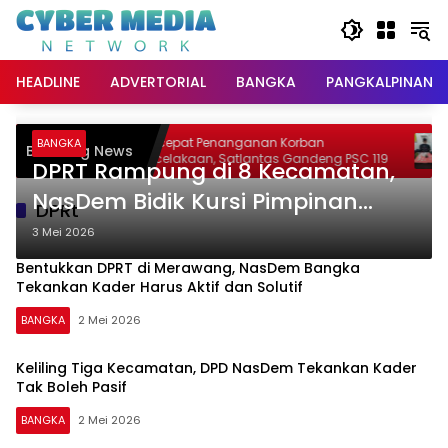
Langsung
ke
konten
HEADLINE
ADVERTORIAL
BANGKA
PANGKALPINANG
Percepat Penanganan Korban
T
BANGKA
Breaking News
iat
Kecelakaan, Satlantas Gandeng PSC 119
T
DPRT Rampung di 8 Kecamatan,
NasDem Bidik Kursi Pimpinan
DPRt
DPRD Bangka 2029
3 Mei 2026
Bentukkan DPRT di Merawang, NasDem Bangka
Tekankan Kader Harus Aktif dan Solutif
BANGKA
2 Mei 2026
Keliling Tiga Kecamatan, DPD NasDem Tekankan Kader
Tak Boleh Pasif
BANGKA
2 Mei 2026