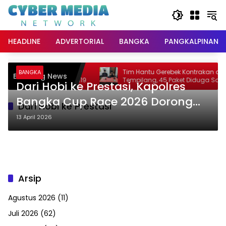
Langsung
ke
konten
HEADLINE
ADVERTORIAL
BANGKA
PANGKALPINANG
nganan Korban
Tim Hantu Gerebek Kontrakan di
BANGKA
Breaking News
atlantas Gandeng PSC 119
Tempilang, 45 Paket Diduga Sabu Di
Dari Hobi ke Prestasi, Kapolres
Bangka Cup Race 2026 Dorong
Dari Hobi ke Prestasi
Pembalap Naik Kelas
13 April 2026
Arsip
Agustus 2026
(11)
Juli 2026
(62)