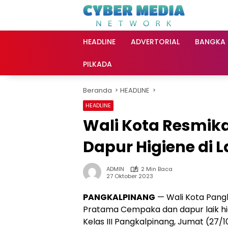
Langsung
ke
konten
HEADLINE
ADVERTORIAL
BANGKA
PILKADA
Beranda
HEADLINE
HEADLINE
Wali Kota Resmik
Dapur Higiene di 
ADMIN
2 Min Baca
27 Oktober 2023
PANGKALPINANG
— Wali Kota Pangk
Pratama Cempaka dan dapur laik h
Kelas III Pangkalpinang, Jumat (27/1