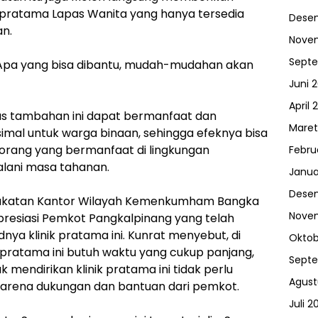
k pratama Lapas Wanita yang hanya tersedia
Dese
an.
Nove
Sept
. Apa yang bisa dibantu, mudah-mudahan akan
Juni 
April 
tas tambahan ini dapat bermanfaat dan
Maret
al untuk warga binaan, sehingga efeknya bisa
orang yang bermanfaat di lingkungan
Febru
alani masa tahanan.
Janua
Dese
rakatan Kantor Wilayah Kemenkumham Bangka
Nove
apresiasi Pemkot Pangkalpinang yang telah
a klinik pratama ini. Kunrat menyebut, di
Oktob
 pratama ini butuh waktu yang cukup panjang,
Sept
 mendirikan klinik pratama ini tidak perlu
Agust
rena dukungan dan bantuan dari pemkot.
Juli 2