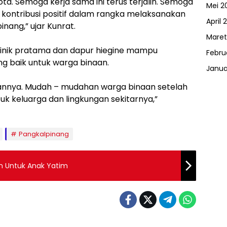
ota. Semoga kerja sama ini terus terjalin. Semoga
Mei 2
 kontribusi positif dalam rangka melaksanakan
April 
nang,” ujar Kunrat.
Maret
 klinik pratama dan dapur hiegine mampu
Febru
 baik untuk warga binaan.
Janua
annya. Mudah – mudahan warga binaan setelah
ntuk keluarga dan lingkungan sekitarnya,”
Pangkalpinang
n Untuk Anak Yatim