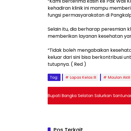
“Kami berterima kasih ke Pak Wali K
kehadiran klinik ini mampu memberi
fungsi permasyarakatan di Pangkalpi
Selain itu, dia berharap peresmian
memberikan layanan kesehatan yang
“Tidak boleh mengabaikan kesehat
keluar dari sini bisa berkontribusi u
tutupnya. ( Red )
Tag:
Lapas Kelas III
Maulan Aklil
Bupati Bangka Selatan Salurkan Santuna
Pos Terkait