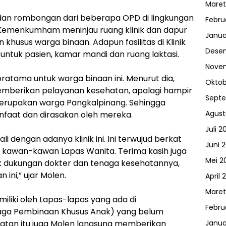
Maret
n dan rombongan dari beberapa OPD di lingkungan
Febru
Kemenkumham meninjau ruang klinik dan dapur
Janua
 khusus warga binaan. Adapun fasilitas di Klinik
Dese
tuk pasien, kamar mandi dan ruang laktasi.
Nove
ratama untuk warga binaan ini. Menurut dia,
Oktob
memberikan pelayanan kesehatan, apalagi hampir
Sept
merupakan warga Pangkalpinang. Sehingga
Agust
anfaat dan dirasakan oleh mereka.
Juli 2
li dengan adanya klinik ini. Ini terwujud berkat
Juni 
as kawan-kawan Lapas Wanita. Terima kasih juga
Mei 2
 dukungan dokter dan tenaga kesehatannya,
 ini,” ujar Molen.
April 
Maret
imiliki oleh Lapas-lapas yang ada di
Febru
baga Pembinaan Khusus Anak) yang belum
patan itu juga Molen langsung memberikan
Janua