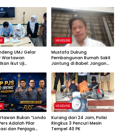
NE
HEADLINE
ndeng UMJ Gelar
Mustafa Dukung
0 Wartawan
Pembangunan Rumah Sakit
kan Ikut Uji
Jantung di Babel: Jangan
ensi
Semua Pasien Dirujuk ke Luar
Daerah
NE
HEADLINE
artawan Bukan “Londo
Kurang dari 24 Jam, Polisi
 Pers Adalah Pilar
Ringkus 3 Pencuri Mesin
asi dan Penjaga
Tempel 40 PK