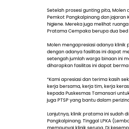
Setelah prosesi gunting pita, Mole
Pemkot Pangkalpinang dan jajaran 
higiene. Mereka juga melihat ruangan
Pratama Cempaka berupa dua bed un
Molen mengapresiasi adanya klinik p
dengan adanya fasilitas ini dapat 
setengah jumlah warga binaan ini 
diharapkan fasilitas ini dapat berm
“Kami apresiasi dan terima kasih seka
kerja bersama, kerja tim, kerja ker
kepada Puskesmas Tamansari untuk
juga PTSP yang bantu dalam perizinan
Lanjutnya, klinik pratama ini sudah d
Pangkalpinang. Tinggal LPKA (Lem
mempunyai klinik serupa. Di kesem