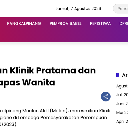
Jumat, 7 Agustus 2026
PANGKALPINANG
PEMPROV BABEL
PERISTIWA
DPR
an Klinik Pratama dan
Ar
Lapas Wanita
Agust
Juli 2
Juni 
alpinang Maulan Aklil (Molen), meresmikan Klinik
Mei 2
igiene di Lembaga Pemasyarakatan Perempuan
April 
0/2023).