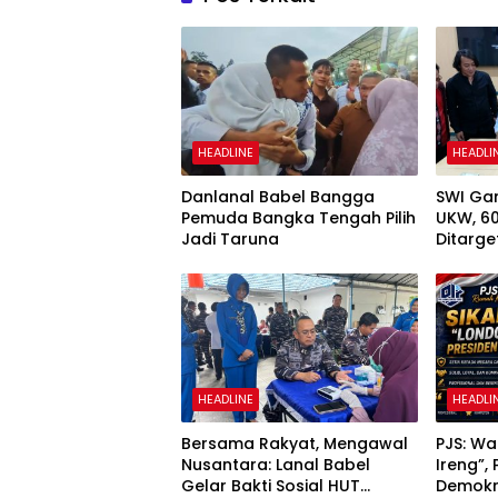
HEADLINE
HEADLI
Danlanal Babel Bangga
SWI Ga
Pemuda Bangka Tengah Pilih
UKW, 6
Jadi Taruna
Ditarget
Kompet
HEADLINE
HEADLI
Bersama Rakyat, Mengawal
PJS: W
Nusantara: Lanal Babel
Ireng”,
Gelar Bakti Sosial HUT
Demokr