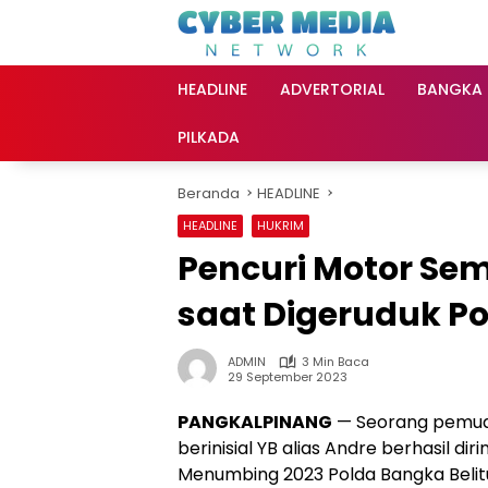
Langsung
ke
konten
HEADLINE
ADVERTORIAL
BANGKA
PILKADA
Beranda
HEADLINE
HEADLINE
HUKRIM
Pencuri Motor Sem
saat Digeruduk Pol
ADMIN
3 Min Baca
29 September 2023
PANGKALPINANG
— Seorang pemuda
berinisial YB alias Andre berhasil di
Menumbing 2023 Polda Bangka Belitun