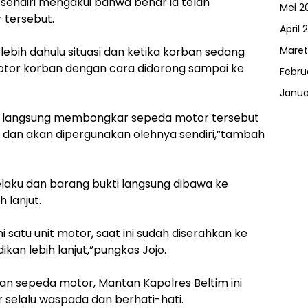
 sendiri mengakui bahwa benar ia telah
Mei 2
 tersebut.
April 
Maret
ebih dahulu situasi dan ketika korban sedang
otor korban dengan cara didorong sampai ke
Febru
Janua
u langsung membongkar sepeda motor tersebut
 dan akan dipergunakan olehnya sendiri,”tambah
laku dan barang bukti langsung dibawa ke
 lanjut.
 satu unit motor, saat ini sudah diserahkan ke
dikan lebih lanjut,”pungkas Jojo.
ian sepeda motor, Mantan Kapolres Beltim ini
selalu waspada dan berhati-hati.