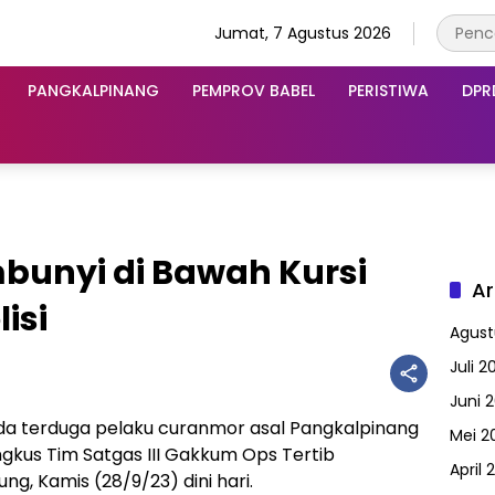
Jumat, 7 Agustus 2026
PANGKALPINANG
PEMPROV BABEL
PERISTIWA
DPR
bunyi di Bawah Kursi
Ar
isi
Agust
Juli 2
Juni 
 terduga pelaku curanmor asal Pangkalpinang
Mei 2
ringkus Tim Satgas III Gakkum Ops Tertib
April 
g, Kamis (28/9/23) dini hari.