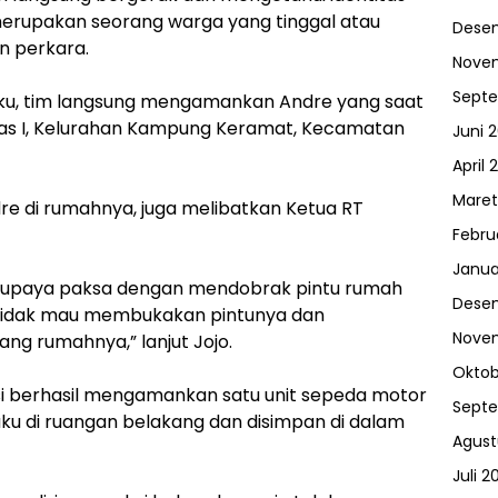
merupakan seorang warga yang tinggal atau
Dese
an perkara.
Nove
Sept
aku, tim langsung mengamankan Andre yang saat
anas I, Kelurahan Kampung Keramat, Kecamatan
Juni 
April 
Maret
e di rumahnya, juga melibatkan Ketua RT
Febru
Janua
n upaya paksa dengan mendobrak pintu rumah
Dese
u tidak mau membukakan pintunya dan
Nove
ang rumahnya,” lanjut Jojo.
Oktob
si berhasil mengamankan satu unit sepeda motor
Sept
aku di ruangan belakang dan disimpan di dalam
Agust
Juli 2