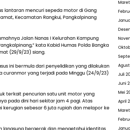
Maret
kus lantaran mencuri sepeda motor di Gang
Febru
amat, Kecamatan Rangkui, Pangkalpinang
Janua
Dese
rumahnya Jalan Nanas I Kelurahan Kampung
Nove
angkalpinang,” kata Kabid Humas Polda Bangka
Oktob
mat (29/9/23) siang.
Sept
Agust
s ini bermula dari penyelidikan yang dilakukan
ya curanmor yang terjadi pada Minggu (24/9/23)
Juli 2
Juni 
Mei 2
 terkait pencurian satu unit motor yang
a pada dini hari sekitar jam 4 pagi. Atas
April 
 kerugian sebesar 6 juta rupiah dan melapor ke
Maret
Febru
m langsung bergerak dan mengetahui identitas
Janua