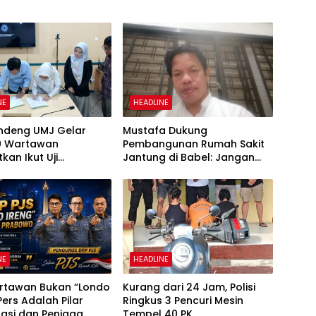
NE
HEADLINE
ndeng UMJ Gelar
Mustafa Dukung
0 Wartawan
Pembangunan Rumah Sakit
kan Ikut Uji
Jantung di Babel: Jangan
ensi
Semua Pasien Dirujuk ke Luar
Daerah
NE
HEADLINE
artawan Bukan “Londo
Kurang dari 24 Jam, Polisi
 Pers Adalah Pilar
Ringkus 3 Pencuri Mesin
asi dan Penjaga
Tempel 40 PK