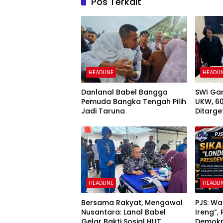
Pos Terkait
HEADLINE
HEADLI
Danlanal Babel Bangga
SWI Ga
Pemuda Bangka Tengah Pilih
UKW, 6
Jadi Taruna
Ditarget
Kompet
HEADLINE
HEADLI
Bersama Rakyat, Mengawal
PJS: W
Nusantara: Lanal Babel
Ireng”,
Gelar Bakti Sosial HUT
Demokr