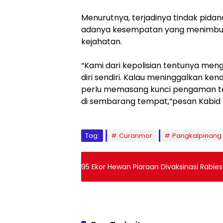
Menurutnya, terjadinya tindak pida
adanya kesempatan yang menimbulk
kejahatan.
“Kami dari kepolisian tentunya men
diri sendiri. Kalau meninggalkan k
perlu memasang kunci pengaman t
di sembarang tempat,”pesan Kabid 
Tag:
Curanmor
Pangkalpinang
95 Ekor Hewan Piaraan Divaksinasi Rabies