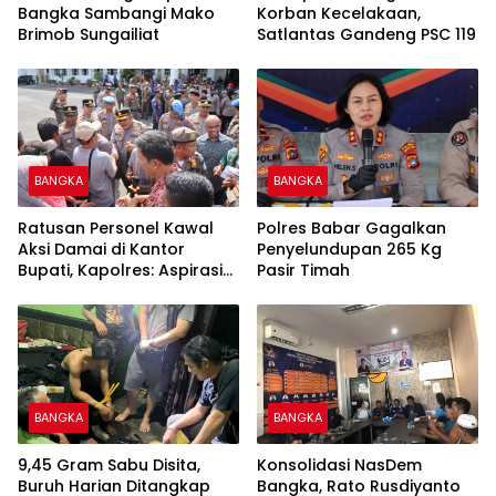
Bangka Sambangi Mako
Korban Kecelakaan,
Brimob Sungailiat
Satlantas Gandeng PSC 119
BANGKA
BANGKA
Ratusan Personel Kawal
Polres Babar Gagalkan
Aksi Damai di Kantor
Penyelundupan 265 Kg
Bupati, Kapolres: Aspirasi
Pasir Timah
Massa Diterima
BANGKA
BANGKA
9,45 Gram Sabu Disita,
Konsolidasi NasDem
Buruh Harian Ditangkap
Bangka, Rato Rusdiyanto