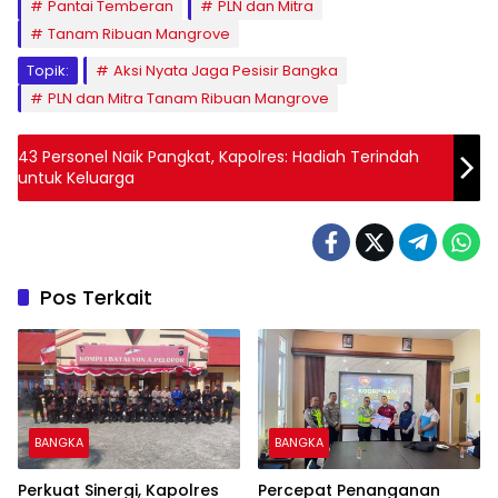
Pantai Temberan
PLN dan Mitra
Tanam Ribuan Mangrove
Topik:
Aksi Nyata Jaga Pesisir Bangka
PLN dan Mitra Tanam Ribuan Mangrove
43 Personel Naik Pangkat, Kapolres: Hadiah Terindah
untuk Keluarga
Pos Terkait
BANGKA
BANGKA
Perkuat Sinergi, Kapolres
Percepat Penanganan