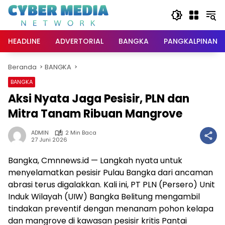
Langsung
ke
konten
HEADLINE
ADVERTORIAL
BANGKA
PANGKALPINANG
Beranda
BANGKA
BANGKA
Aksi Nyata Jaga Pesisir, PLN dan
Mitra Tanam Ribuan Mangrove
ADMIN
2 Min Baca
27 Juni 2026
Bangka, Cmnnews.id — Langkah nyata untuk
menyelamatkan pesisir Pulau Bangka dari ancaman
abrasi terus digalakkan. Kali ini, PT PLN (Persero) Unit
Induk Wilayah (UIW) Bangka Belitung mengambil
tindakan preventif dengan menanam pohon kelapa
dan mangrove di kawasan pesisir kritis Pantai