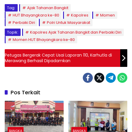
Tag:
Ajak Tahanan Bangkit
HUT Bhayangkara ke-80
Kapolres
Momen
Perbaiki Diri
Polri Untuk Masyarakat
Topik:
Kapolres Ajak Tahanan Bangkit dan Perbaiki Diri
Momen HUT Bhayangkara ke-80
Petugas Bergerak Cepat Usai Laporan 110, Karhutla di
Merawang Berhasil Dipadamkan
Pos Terkait
BANGKA
BANGKA