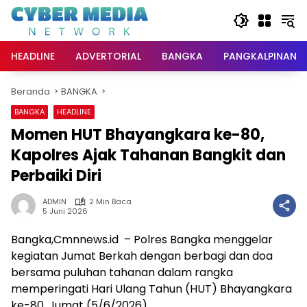
Langsung
ke
konten
HEADLINE
ADVERTORIAL
BANGKA
PANGKALPINANG
Beranda
BANGKA
BANGKA
HEADLINE
Momen HUT Bhayangkara ke-80,
Kapolres Ajak Tahanan Bangkit dan
Perbaiki Diri
ADMIN
2 Min Baca
5 Juni 2026
Bangka,Cmnnews.id – Polres Bangka menggelar
kegiatan Jumat Berkah dengan berbagi dan doa
bersama puluhan tahanan dalam rangka
memperingati Hari Ulang Tahun (HUT) Bhayangkara
ke-80, Jumat (5/6/2026).