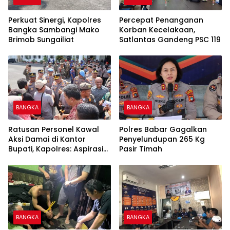
Perkuat Sinergi, Kapolres
Percepat Penanganan
Bangka Sambangi Mako
Korban Kecelakaan,
Brimob Sungailiat
Satlantas Gandeng PSC 119
BANGKA
BANGKA
Ratusan Personel Kawal
Polres Babar Gagalkan
Aksi Damai di Kantor
Penyelundupan 265 Kg
Bupati, Kapolres: Aspirasi
Pasir Timah
Massa Diterima
BANGKA
BANGKA