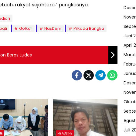
uah, rakyat sejahtera,” pungkasnya.
Dese
Nove
adian
Sept
pati
Golkar
NasDem
Pilkada Bangka
Juni 
April 
Maret
Ton Beras Ludes
Febru
Janua
Dese
Nove
Oktob
Sept
Agust
Juli 2
NE
HEADLINE