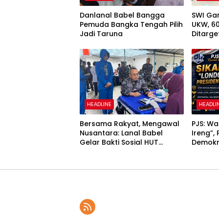
Danlanal Babel Bangga
SWI Ga
Pemuda Bangka Tengah Pilih
UKW, 6
Jadi Taruna
Ditarget
Kompet
HEADLINE
HEADLI
Bersama Rakyat, Mengawal
PJS: W
Nusantara: Lanal Babel
Ireng”,
Gelar Bakti Sosial HUT
Demokr
Kodaeral III
Kepenti