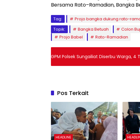
Bersama Rato–Ramadian, Bangka Bet
Tag:
Projo bangka dukung rato-ram
Topik:
Bangka Betuah
Colon Bu
Projo Babel
Rato-Ramadian
GPM Polsek Sungailiat Diserbu Warga, 4 
Pos Terkait
HEADLINE
HEADLI