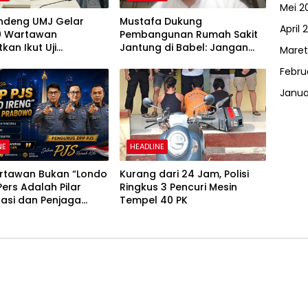
Mei 2
ndeng UMJ Gelar
Mustafa Dukung
April 
0 Wartawan
Pembangunan Rumah Sakit
kan Ikut Uji
Jantung di Babel: Jangan
Maret
ensi
Semua Pasien Dirujuk ke Luar
Febru
Daerah
Janua
NE
HEADLINE
artawan Bukan “Londo
Kurang dari 24 Jam, Polisi
 Pers Adalah Pilar
Ringkus 3 Pencuri Mesin
asi dan Penjaga
Tempel 40 PK
ngan Publik