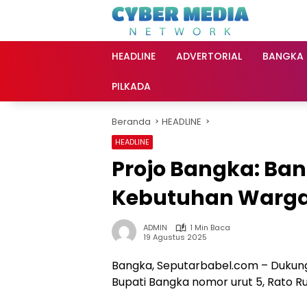
Langsung
ke
konten
HEADLINE
ADVERTORIAL
BANGKA
PILKADA
Beranda
HEADLINE
HEADLINE
Projo Bangka: Ba
Kebutuhan Warg
ADMIN
1 Min Baca
19 Agustus 2025
Bangka, Seputarbabel.com – Dukung
Bupati Bangka nomor urut 5, Rato R