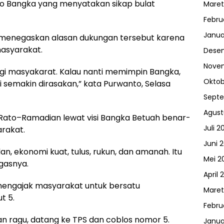
Projo Bangka yang menyatakan sikap bulat
Maret
Febru
Janua
 menegaskan alasan dukungan tersebut karena
masyarakat.
Dese
Nove
gi masyakarat. Kalau nanti memimpin Bangka,
Oktob
i semakin dirasakan,” kata Purwanto, Selasa
Sept
Agust
Rato–Ramadian lewat visi Bangka Betuah benar-
Juli 2
rakat.
Juni 
an, ekonomi kuat, tulus, rukun, dan amanah. Itu
Mei 2
gasnya.
April 
 mengajak masyarakat untuk bersatu
Maret
t 5.
Febru
gan ragu, datang ke TPS dan coblos nomor 5.
Janua