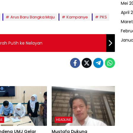
Mei 2
April 
Arus Baru Bangka Maju
Kampanye
PKS
Maret
Febru
Janua
rah Putih ke Nelayan
NE
HEADLINE
ndeng UMJ Gelar
Mustafa Dukung