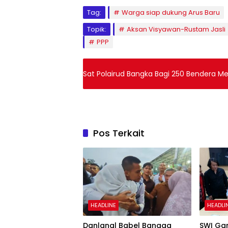
Tag:
Warga siap dukung Arus Baru
Topik:
Aksan Visyawan-Rustam Jasli
PPP
Sat Polairud Bangka Bagi 250 Bendera Me
Pos Terkait
HEADLINE
HEADLI
Danlanal Babel Bangga
SWI Ga