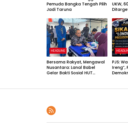
Pemuda Bangka Tengah Pilih
UKW, 6
Jadi Taruna
Ditarget
Kompet
HEADLINE
HEADLI
Bersama Rakyat, Mengawal
PJS: W
Nusantara: Lanal Babel
Ireng”,
Gelar Bakti Sosial HUT
Demokr
Kodaeral III
Kepenti