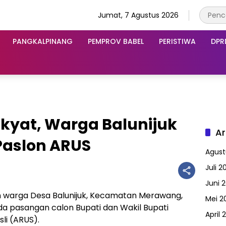
Jumat, 7 Agustus 2026
PANGKALPINANG
PEMPROV BABEL
PERISTIWA
DPR
kyat, Warga Balunijuk
Ar
aslon ARUS
Agust
Juli 2
Juni 
 warga Desa Balunijuk, Kecamatan Merawang,
Mei 2
 pasangan calon Bupati dan Wakil Bupati
April 
li (ARUS).