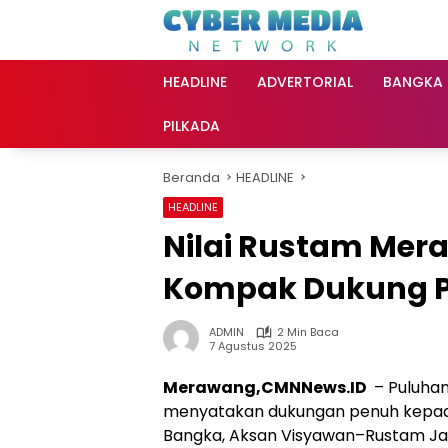
Langsung
ke
konten
HEADLINE
ADVERTORIAL
BANGKA
PILKADA
Beranda
HEADLINE
HEADLINE
Nilai Rustam Mera
Kompak Dukung P
ADMIN
2 Min Baca
7 Agustus 2025
Merawang,CMNNews.ID
– Puluhan
menyatakan dukungan penuh kepada
Bangka, Aksan Visyawan–Rustam Jas