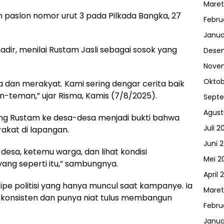
Maret
aslon nomor urut 3 pada Pilkada Bangka, 27
Febru
Janua
adir, menilai Rustam Jasli sebagai sosok yang
Dese
Nove
Oktob
 dan merakyat. Kami sering dengar cerita baik
n-teman,” ujar Risma, Kamis (7/8/2025).
Sept
Agust
ng Rustam ke desa-desa menjadi bukti bahwa
Juli 2
rakat di lapangan.
Juni 
-desa, ketemu warga, dan lihat kondisi
Mei 2
ang seperti itu,” sambungnya.
April 
ipe politisi yang hanya muncul saat kampanye. Ia
Maret
 konsisten dan punya niat tulus membangun
Febru
Janua