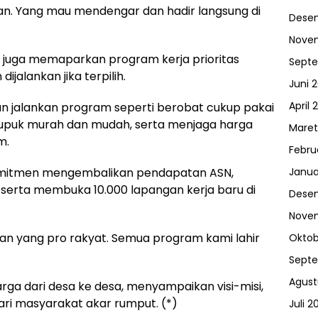
kan. Yang mau mendengar dan hadir langsung di
Dese
Nove
i juga memaparkan program kerja prioritas
Sept
jalankan jika terpilih.
Juni 
April 
an jalankan program seperti berobat cukup pakai
 pupuk murah dan mudah, serta menjaga harga
Maret
m.
Febru
mitmen mengembalikan pendapatan ASN,
Janua
serta membuka 10.000 lapangan kerja baru di
Dese
Nove
n yang pro rakyat. Semua program kami lahir
Oktob
Sept
Agust
rga dari desa ke desa, menyampaikan visi-misi,
ri masyarakat akar rumput. (*)
Juli 2