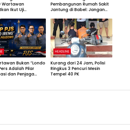
0 Wartawan
Pembangunan Rumah Sakit
kan Ikut Uji
Jantung di Babel: Jangan
ensi
Semua Pasien Dirujuk ke Luar
Daerah
NE
HEADLINE
artawan Bukan “Londo
Kurang dari 24 Jam, Polisi
 Pers Adalah Pilar
Ringkus 3 Pencuri Mesin
asi dan Penjaga
Tempel 40 PK
ngan Publik