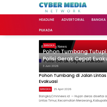
Langsung
ke
konten
HEADLINE
ADVERTORIAL
BANGKA
PILKADA
BANGKA
Breaking News
Pohon Tumbang Tutupi
Polisi Gerak Cepat Evak
Polisi Gerak Cepat Evakuasi
3 Juni 2026
Pohon Tumbang di Jalan Lintas
Evakuasi
BANGKA
25 April 2026
Bangka,Cmnnews.id — Hujan deras disertai
Lintas Timur, Kecamatan Merawang, Kabupat