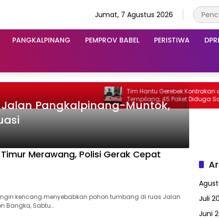
Jumat, 7 Agustus 2026
PANGKALPINANG
PEMPROV BABEL
PERISTIWA
DPR
Tim Hantu Gerebek Kontrakan di
Tempilang, 45 Paket Diduga Sabu D
 Jalan Pangkalpinang-Muntok,
uasi
 Timur Merawang, Polisi Gerak Cepat
Ar
Agust
 angin kencang menyebabkan pohon tumbang di ruas Jalan
Juli 2
en Bangka, Sabtu…
Juni 