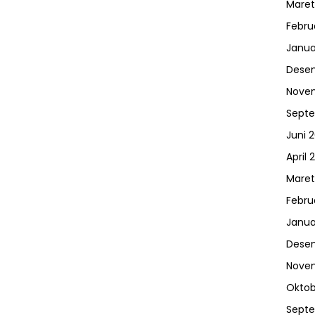
Maret
Febru
Janua
Dese
Nove
Sept
Juni 
April 
Maret
Febru
Janua
Dese
Nove
Oktob
Sept