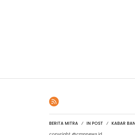
BERITA MITRA
IN POST
KABAR BA
copyright @cmnnews.id