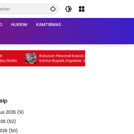
D
HUKRIM
KAMTIBMAS
Ratusan Personel Kawal Aksi Damai di
Pol
isita
Kantor Bupati, Kapolres: Aspirasi Massa
265
Diterima
sip
us 2026
(9)
026
(62)
2026
(50)