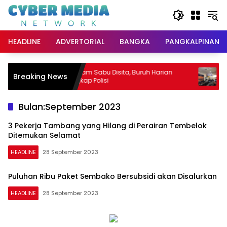
Langsung
ke
konten
HEADLINE
ADVERTORIAL
BANGKA
PANGKALPINANG
pan
9,45 Gram Sabu Disita, Buruh Harian
Kons
Breaking News
Ditangkap Polisi
Rusd
Tingk
Bulan:
September 2023
3 Pekerja Tambang yang Hilang di Perairan Tembelok
Ditemukan Selamat
HEADLINE
28 September 2023
Puluhan Ribu Paket Sembako Bersubsidi akan Disalurkan
HEADLINE
28 September 2023