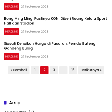
HEADLINE
27 September 2023
Bong Ming Ming: Pastinya KONI Diberi Ruang Kelola Sport
Hall dan Stadion
HEADLINE
27 September 2023
Siasati Kenaikan Harga di Pasaran, Pemda Bateng
Gandeng Bulog
HEADLINE
27 September 2023
Paginasi
« Kembali
1
2
3
…
15
Berikutnya »
pos
Arsip